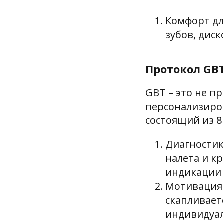
Комфорт дл
зубов, дис
Протокол GB
GBT – это не п
персонализиро
состоящий из 8
Диагностик
налета и к
индикации 
Мотивация 
скапливает
индивидуал