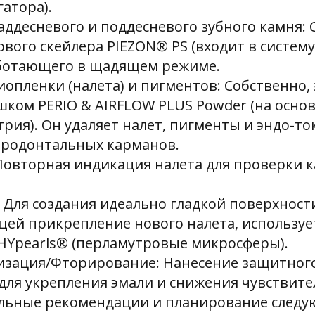
гатора).
аддесневого и поддесневого зубного камня:
вого скейлера PIEZON® PS (входит в систему
аботающего в щадящем режиме.
опленки (налета) и пигментов: Собственно, 
ошком PERIO & AIRFLOW PLUS Powder (на осно
трия). Он удаляет налет, пигменты и эндо-то
ародонтальных карманов.
Повторная индикация налета для проверки к
 Для создания идеально гладкой поверхност
ей прикрепление нового налета, используе
HYpearls® (перламутровые микросферы).
зация/Фторирование: Нанесение защитного
для укрепления эмали и снижения чувствите
ьные рекомендации и планирование следу