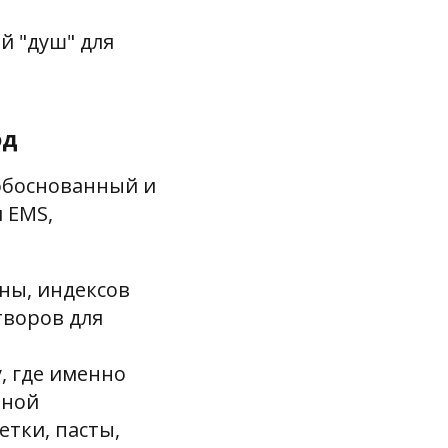
й "душ" для
од
 обоснованный и
 EMS,
ны, индексов
творов для
, где именно
ьной
тки, пасты,