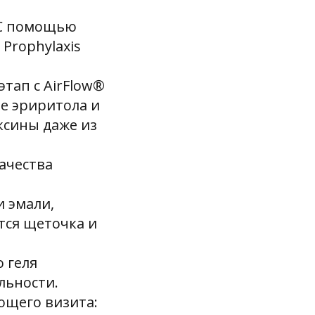
 С помощью
 Prophylaxis
этап с AirFlow®
ве эриритола и
ксины даже из
ачества
и эмали,
тся щеточка и
 геля
льности.
ющего визита: