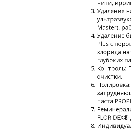
нити, ирри
Удаление н
ультразвуко
Master), р
Удаление би
Plus с пор
хлорида на
глубоких п
Контроль: 
очистки.
Полировка:
затрудняющ
паста PROP
Реминерали
FLORIDEX® 
Индивидуал