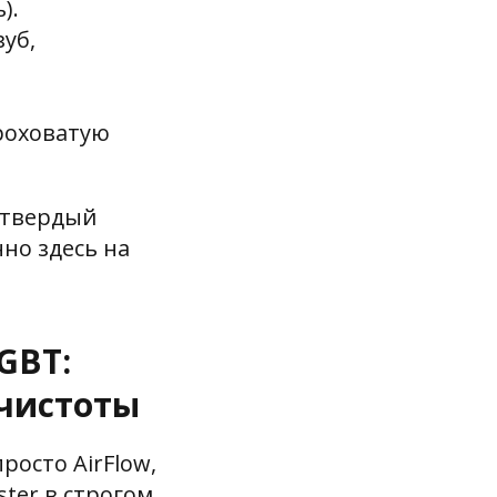
).
уб,
роховатую
 твердый
но здесь на
 GBT:
чистоты
росто AirFlow,
ster в строгом