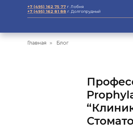
+7 (495) 162 75 77
г. Лобня
+7 (495) 162 81 88
г. Долгопрудный
Главная
Блог
»
Професс
Prophyl
“Клиник
Стомат