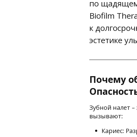
по щадящем
Biofilm Ther
к долгосроч
эстетике ул
Почему о
Опасност
Зубной налет –
вызывают:
Кариес: Ра