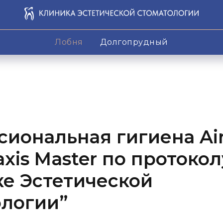
Лобня
Долгопрудный
иональная гигиена Ai
axis Master по протокол
е Эстетической
ологии”