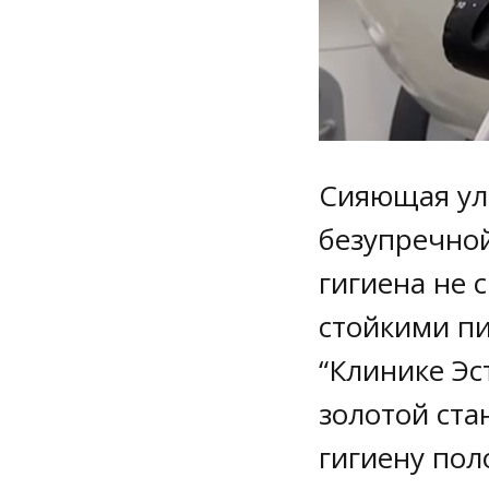
Сияющая улы
безупречно
гигиена не 
стойкими пи
“Клинике Эс
золотой ст
гигиену поло