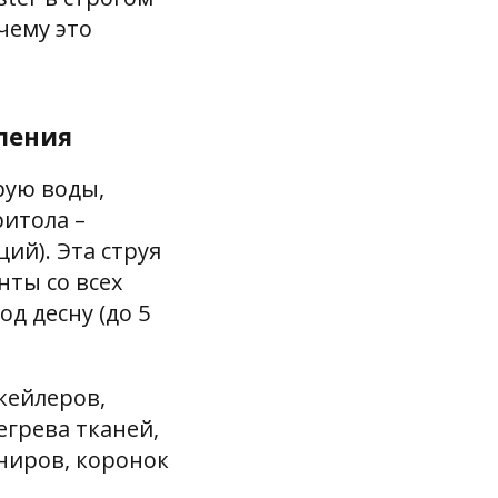
чему это
оления
рую воды,
ритола –
ий). Эта струя
нты со всех
д десну (до 5
кейлеров,
егрева тканей,
ниров, коронок