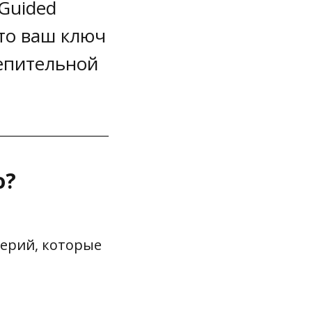
Guided
 это ваш ключ
лепительной
о?
терий, которые