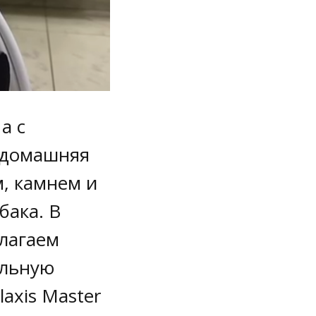
а с
 домашняя
м, камнем и
бака. В
лагаем
альную
laxis Master