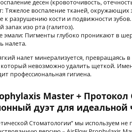
Воспаление десен (кровоточивость, отечность
: Тяжелое воспаление тканей, окружающих з
 к разрушению кости и подвижности зубов.
запах изо рта (галитоз).
 эмали: Пигменты глубоко проникают в ше
ь налета.
ягкий налет минерализуется, превращаясь в
 который невозможно удалить щеткой. Имен
ит профессиональная гигиена.
rophylaxis Master + Протокол
онный дуэт для идеальной 
етической Стоматологии” мы используем не п
нствованную версию – AirFlow Prophylaxis Ma