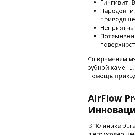
Гингивит: 
Пародонтит
приводящее
Неприятный 
Потемнение
поверхност
Со временем м
зубной камень,
помощь приход
AirFlow P
Инноваци
В “Клинике Эст
а его усоверше