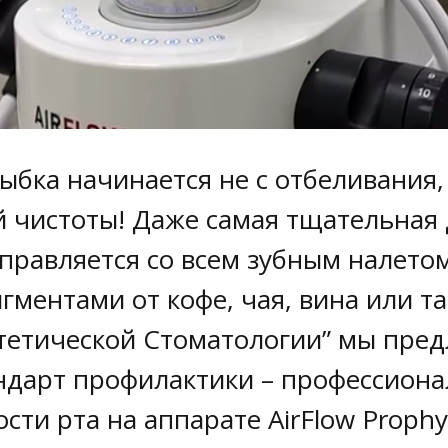
бка начинается не с отбеливания, 
й чистоты! Даже самая тщательная
справляется со всем зубным налето
гментами от кофе, чая, вина или та
тетической Стоматологии” мы пред
андарт профилактики – профессион
сти рта на аппарате AirFlow Prophy