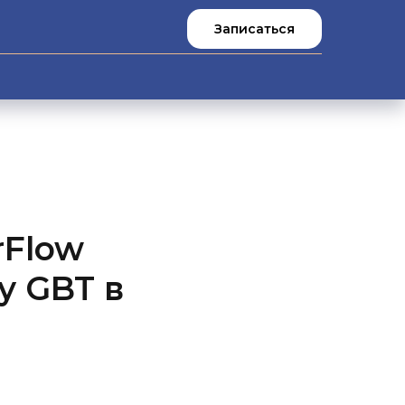
Записаться
rFlow
у GBT в