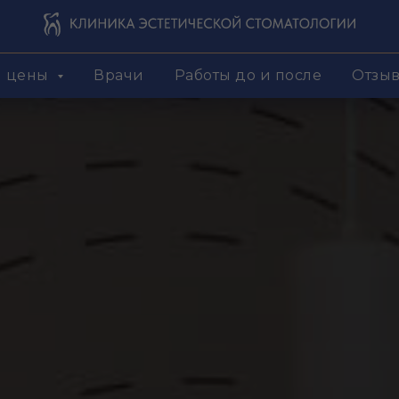
и цены
Врачи
Работы до и после
Отзы